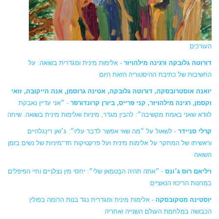
העורכים
דורוטה גלובקה ורגינה מילהויזר
- אלימות מינית ומגדרית בשואה: על
החשיבות של כתיבת ההיסטוריה הזאת היום
יואנה אוסטרובסקה, דורוטה גלובקה, אטינה גרוסמן, אנה הייקובה,
זואי
וקסמן, רגינה מילהויזר, קני פרייס, ביורן קרונדורפר
- ״אני עדיין נאבקת
לוודא שאני באמת מקשיבה״: להבין מגדר, מיניות ואלימות מינית בשואה. שיחה
קרלי סניידר
- לשאול על ״מה שאי אפשר לדבר עליו״: ג׳ואן רינגלהיים
וראשיתו של המחקר על אלימות מינית ועל פרקטיקות חד־מיניות של נשים בזמן
השואה
ויליאם רוס ג׳ונס
- ״אתה תהיה הבֶּטמַאן שלי״: יחסי מין נצלניים וחיי הפיפלים
במחנות הריכוז הנאציים
יוסטינה מטקובסקה
- אלימות מינית ומגדרית נגד בנות הרומה בפולין
הכבושה במלחמת העולם השנייה ואחריה