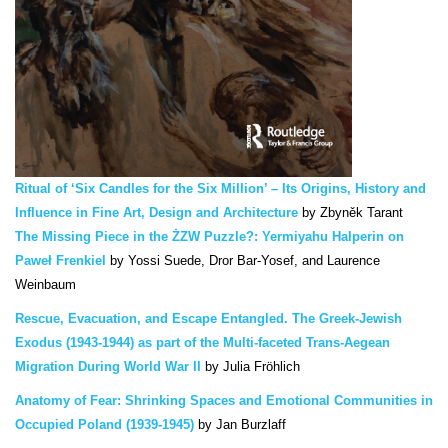
Ritual of ‘Six Candles for the Six Million’ – Its Origins, History and
Influence in Fine Art, Design and Architecture
by Zbyněk Tarant
The Missing Piece in the ŻZW Puzzle?: Yermiyahu Halperin on
Paweł Frenkiel
by Yossi Suede, Dror Bar-Yosef, and Laurence
Weinbaum
Rescue, Evacuation, and Escape Entangled. The Greek-Jewish
Exodus (1943-1944) as part of the Multi-faceted Trans-Aegean
Migration During World War II
by Julia Fröhlich
Anatomy of Fear: Shrinking Spaces and Emotional Communities in
Occupied Poland (1939-1945)
by Jan Burzlaff