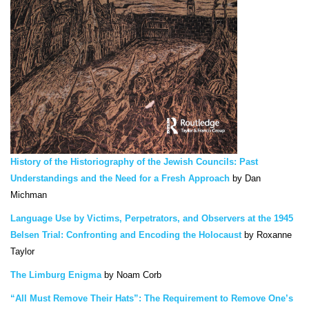
History of the Historiography of the Jewish Councils: Past
Understandings and the Need for a Fresh Approach
by Dan
Michman
Language Use by Victims, Perpetrators, and Observers at the 1945
Belsen Trial: Confronting and Encoding the Holocaust
by Roxanne
Taylor
The Limburg Enigma
by Noam Corb
“All Must Remove Their Hats”: The Requirement to Remove One’s