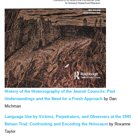
History of the Historiography of the Jewish Councils: Past
Understandings and the Need for a Fresh Approach
by Dan
Michman
Language Use by Victims, Perpetrators, and Observers at the 1945
Belsen Trial: Confronting and Encoding the Holocaust
by Roxanne
Taylor