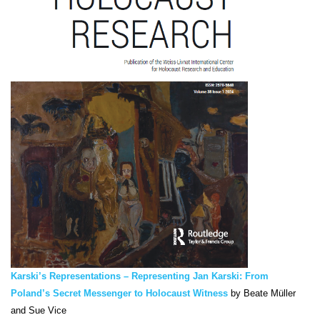
Karski’s Representations – Representing Jan Karski: From
Poland’s Secret Messenger to Holocaust Witness
by Beate Müller
and Sue Vice