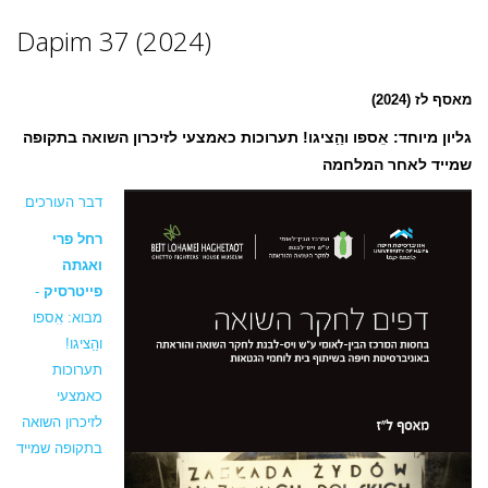
Dapim 37 (2024)
מאסף לז (2024)
גליון מיוחד: אִִספו והַַציגו! תערוכות כאמצעי לזיכרון השואה בתקופה
שמייד לאחר המלחמה
דבר העורכים
רחל פרי
ואגתה
-
פייטרסיק
מבוא: אִִספו
והַַציגו!
תערוכות
כאמצעי
לזיכרון השואה
בתקופה שמייד