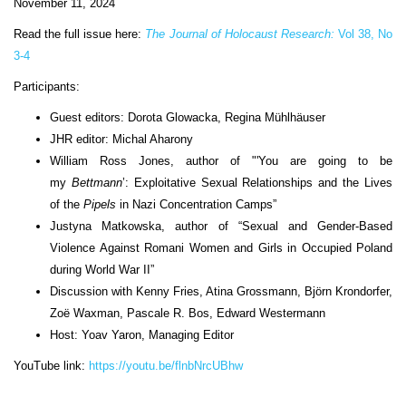
November 11, 2024
Read the full issue here:
The Journal of Holocaust Research:
Vol 38, No
3-4
Participants:
Guest editors: Dorota Glowacka, Regina Mühlhäuser
JHR editor: Michal Aharony
William Ross Jones, author of "'You are going to be
my
Bettmann
’: Exploitative Sexual Relationships and the Lives
of the
Pipels
in Nazi Concentration Camps”
Justyna Matkowska, author of “Sexual and Gender-Based
Violence Against Romani Women and Girls in Occupied Poland
during World War II”
Discussion with Kenny Fries, Atina Grossmann, Björn Krondorfer,
Zoë Waxman, Pascale R. Bos, Edward Westermann
Host: Yoav Yaron, Managing Editor
YouTube link:
https://youtu.be/flnbNrcUBhw