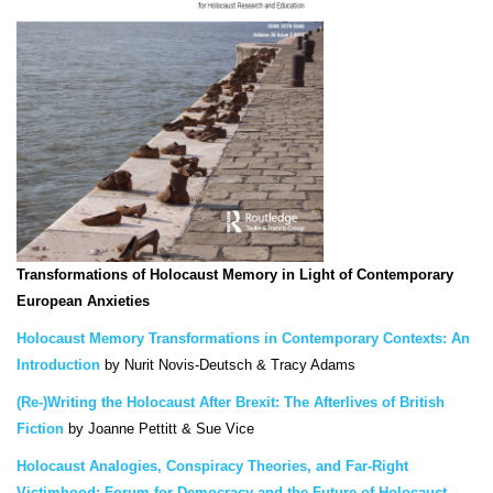
Transformations of Holocaust Memory in Light of Contemporary
European Anxieties
Holocaust Memory Transformations in Contemporary Contexts: An
Introduction
by Nurit Novis-Deutsch & Tracy Adams
(Re-)Writing the Holocaust After Brexit: The Afterlives of British
Fiction
by Joanne Pettitt & Sue Vice
Holocaust Analogies, Conspiracy Theories, and Far-Right
Victimhood: Forum for Democracy and the Future of Holocaust