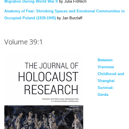
Migration During World War II
by Julia Fröhlich
Anatomy of Fear: Shrinking Spaces and Emotional Communities in
Occupied Poland (1939-1945)
by Jan Burzlaff
Volume 39:1
Between
Viennese
Childhood and
Shanghai
Survival:
Gerda