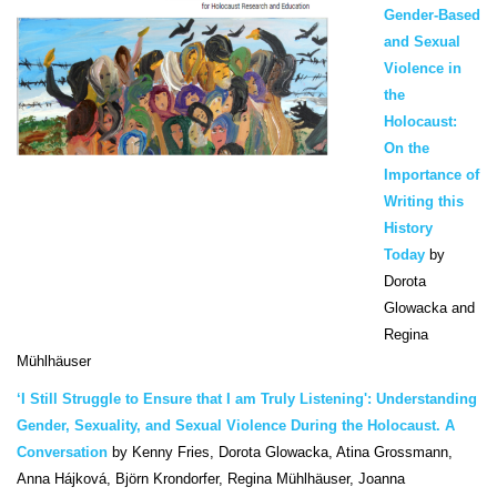
Gender-Based
and Sexual
Violence in
the
Holocaust:
On the
Importance of
Writing this
History
Today
by
Dorota
Glowacka and
Regina
Mühlhäuser
‘I Still Struggle to Ensure that I am Truly Listening': Understanding
Gender, Sexuality, and Sexual Violence During the Holocaust. A
Conversation
by Kenny Fries, Dorota Glowacka, Atina Grossmann,
Anna Hájková, Björn Krondorfer, Regina Mühlhäuser, Joanna