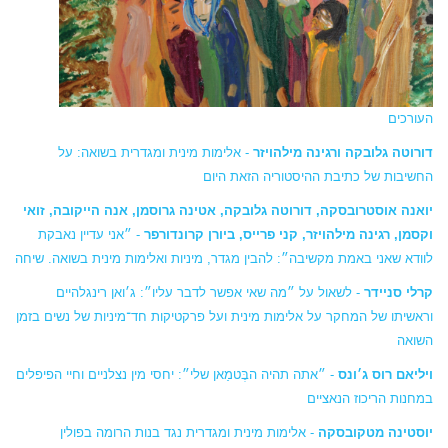
העורכים
דורוטה גלובקה ורגינה מילהויזר
- אלימות מינית ומגדרית בשואה: על
החשיבות של כתיבת ההיסטוריה הזאת היום
יואנה אוסטרובסקה, דורוטה גלובקה, אטינה גרוסמן, אנה הייקובה,
זואי
וקסמן, רגינה מילהויזר, קני פרייס, ביורן קרונדורפר
- ״אני עדיין נאבקת
לוודא שאני באמת מקשיבה״: להבין מגדר, מיניות ואלימות מינית בשואה. שיחה
קרלי סניידר
- לשאול על ״מה שאי אפשר לדבר עליו״: ג׳ואן רינגלהיים
וראשיתו של המחקר על אלימות מינית ועל פרקטיקות חד־מיניות של נשים בזמן
השואה
ויליאם רוס ג׳ונס
- ״אתה תהיה הבֶּטמַאן שלי״: יחסי מין נצלניים וחיי הפיפלים
במחנות הריכוז הנאציים
יוסטינה מטקובסקה
- אלימות מינית ומגדרית נגד בנות הרומה בפולין