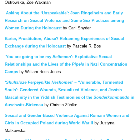
Ostrowska, Zoë Waxman
Asking About the ‘Unspeakable’: Joan Ringelheim and Early
Research on Sexual Violence and Same-Sex Practices among
Women During the Holocaust
by Carli Snyder
Barter, Prostitution, Abuse? Reframing Experiences of Sexual
Exchange during the Holocaust
by Pascale R. Bos
‘You are going to be my
Bettmann
’: Exploitative Sexual
Relationships and the Lives of the
Pipels
in Nazi Concentration
Camps
by William Ross Jones
‘Shultsloze Ferpeynikte Neshomes’
– ‘Vulnerable, Tormented
Souls’: Gendered Wounds, Sexualized Violence, and Jewish
Masculinity in the Yiddish Testimonies of the
Sonderkommando
in
Auschwitz-Birkenau
by Christin Zühlke
Sexual and Gender-Based Violence Against Romani Women and
Girls in Occupied Poland during World War II
by Justyna
Matkowska