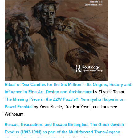
Ritual of ‘Six Candles for the Six Million’ – Its Origins, History and
Influence in Fine Art, Design and Architecture
by Zbyněk Tarant
The Missing Piece in the ŻZW Puzzle?: Yermiyahu Halperin on
Paweł Frenkiel
by Yossi Suede, Dror Bar-Yosef, and Laurence
Weinbaum
Rescue, Evacuation, and Escape Entangled. The Greek-Jewish
Exodus (1943-1944) as part of the Multi-faceted Trans-Aegean