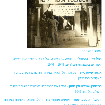
לאחר המלחמה
רחל פרי
- ההתחלה ה"צנועה אך חשובה" של ג'ורג' קדיש: הצגת השואה
לשורדים באמצעות תצלומים, 1945 – 1946
אגתה פייטרסיק
- תערוכות על השואה במחנה הריכוז מיידנק ובמחנה
העקורים ברגן־בלזן
כריסטין שמידט ודן סטון
- להציג את הנעדרים: תערוכת הקונגרס היהודי
העולמי בלונדון, 1947
דניאלה אוסצקי שטרן
- אומנים מאחורי גדרות תיל: תערוכות אומנות במחנות